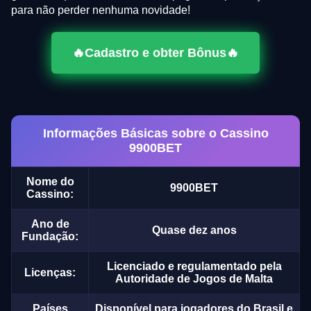
para não perder nenhuma novidade!
🔥Cadastro e obter Bônus🔥
Informações Básicas sobre o Cassino
9900BET
Nome do
9900BET
Cassino:
Ano de
Quase dez anos
Fundação:
Licenciado e regulamentado pela
Licenças:
Autoridade de Jogos de Malta
Países
Disponível para jogadores do Brasil e