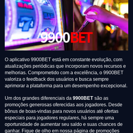
O aplicativo 9900BET está em constante evolução, com
atualizações periódicas que incorporam novos recursos e
melhorias. Comprometido com a excelência, o 9900BET
valoriza o feedback dos usuários e busca sempre
aprimorar a plataforma para um desempenho excepcional.
Um dos grandes diferenciais da
9900BET
são as
promoções generosas oferecidas aos jogadores. Desde
bônus de boas-vindas para novos usuários até ofertas
especiais para jogadores regulares, há sempre uma
oportunidade de aumentar seu saldo e suas chances de
ganhar. Fique de olho em nossa página de promoções